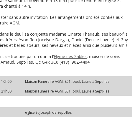
ra le samedi 15 novembre à 13 h 45 pour se rendre en l'église St-
ra chanté à 14 h.
ster sans autre invitation.
Les arrangements ont été confiés aux
raire AGM.
dans le deuil sa conjointe madame Ginette Thériault, ses beaux-fils
es frères: Yvon (feu Jocelyne Dargis), Daniel (Denise Lavoie) et Guy
res et belles-soeurs, ses neveux et nièces ainsi que plusieurs amis.
 se traduire par un don à l’
Élyme des Sables
, maison de soins
ue Arnaud, Sept-Îles, Qc G4R 3C6 (418) 962-4404.
à 16h00
Maison Funéraire AGM, 851, boul. Laure à Sept-Iles
à 21h00
Maison Funéraire AGM, 851, boul. Laure à Sept-Iles
église St-Joseph de Sept-Iles