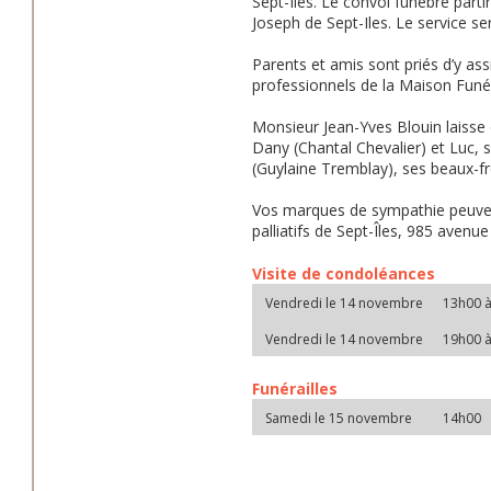
Sept-Iles. Le convoi funèbre parti
Joseph de Sept-Iles. Le service se
Parents et amis sont priés d’y assi
professionnels de la Maison Funé
Monsieur Jean-Yves Blouin laisse 
Dany (Chantal Chevalier) et Luc, s
(Guylaine Tremblay), ses beaux-frè
Vos marques de sympathie peuvent
palliatifs de Sept-Îles, 985 aven
Visite de condoléances
Vendredi le 14 novembre
13h00 
Vendredi le 14 novembre
19h00 
Funérailles
Samedi le 15 novembre
14h00