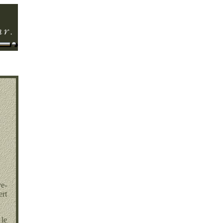
ve-
ert
 le