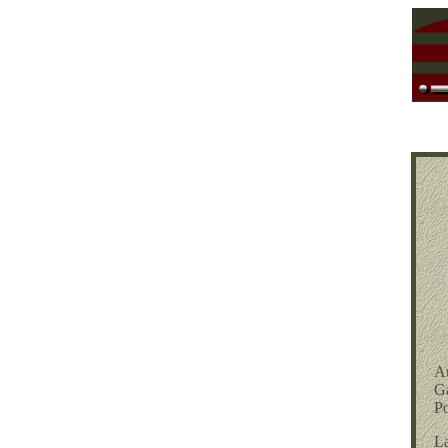
Au
Ga
Po
La