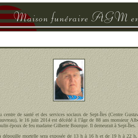
 centre de santé et des services sociaux de Sept-Îles (Centre Gusta
uvreau), le 16 juin 2014 est décédé à l’âge de 88 ans monsieur Alb
ulin époux de feu madame Gilberte Bourque. Il demeurait à Sept-Îles.
 dépouille mortelle sera exposée de 13 h à 16 h et de 19 h à 22 h,