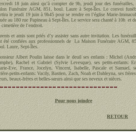
rcredi 18 juin ainsi qu’à compter de 9h, jeudi jour des funérailles,
lon Funéraire AGM, 851, boul. Laure à Sept-Îles. Le convoi funèb
rtira le jeudi 19 juin à 9h45 pour se rendre en l’église Marie-Immacu
tuée au 180 rue Papineau à Sept-Îles. Le service sera chanté à 10h et d
 cimetière de l’endroit.
rents et amis sont priés d’y assister sans autre invitation. Les funérail
t été confiées aux professionnels de La Maison Funéraire AGM, 85
ul. Laure, Sept-Îles.
nsieur Albert Poulin laisse dans le deuil ses enfants : Michel (And
mphe), Rachel et Gabriel (Sylvie Levesque), ses petits-enfants: Er
rie-Eve, France, Jocelyn, Vincent, Isabelle, Pascale et Samuel, 
rière-petits-enfants: Vacily, Bastien, Zach, Noah et Dahleyna, ses frères
urs, beaux-frères et belles-sœurs ainsi que ses neveux et nièces.
Pour nous joindre
RETOUR