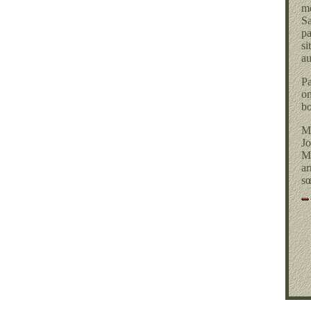
me
Sa
pa
si
au
Pa
on
bo
Mo
Jo
Ma
ar
sœ