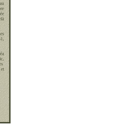
 au
re
lée
elà
les
1,
réa
ic,
ses
 et