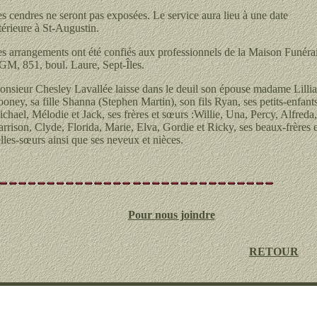
s cendres ne seront pas exposées. Le service aura lieu à une date
térieure à St-Augustin.
s arrangements ont été confiés aux professionnels de la Maison Funéra
M, 851, boul. Laure, Sept-Îles.
nsieur Chesley Lavallée laisse dans le deuil son épouse madame Lilli
oney, sa fille Shanna (Stephen Martin), son fils Ryan, ses petits-enfants
chael, Mélodie et Jack, ses frères et sœurs :Willie, Una, Percy, Alfreda,
rrison, Clyde, Florida, Marie, Elva, Gordie et Ricky, ses beaux-frères e
lles-sœurs ainsi que ses neveux et nièces.
Pour nous joindre
RETOUR