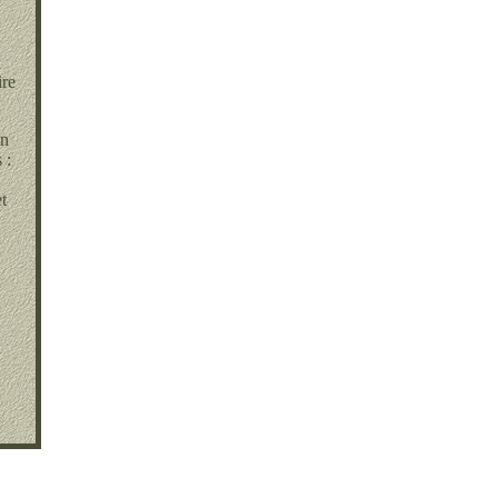
ire
an
 :
t