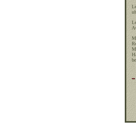
Le
ul
Le
AG
Mo
Ro
Mi
Ha
be