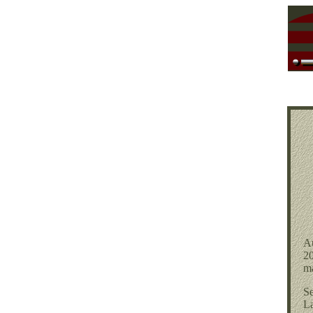
Au
20
ma
Se
La