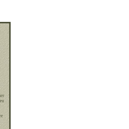
ier
feu
re