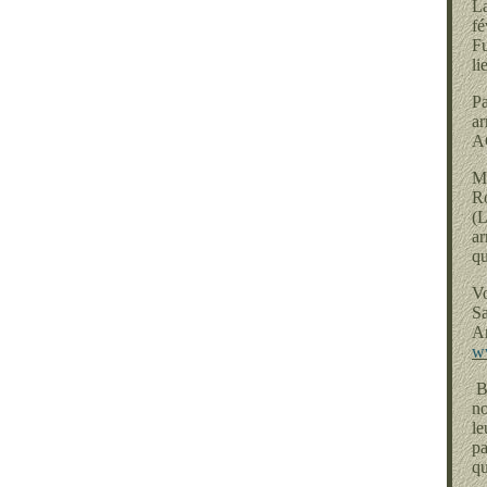
La
fé
Fu
li
P
ar
AG
Mo
Ro
(L
ar
qu
Vo
Sa
A
w
Bi
no
le
pa
qu