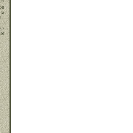
 27
son
ura
M.
es
ire