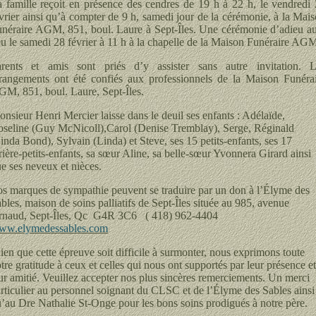
 famille reçoit en présence des cendres de 19 h à 22 h, le vendredi
vrier ainsi qu’à compter de 9 h, samedi jour de la cérémonie, à la Mai
néraire AGM, 851, boul. Laure à Sept-Îles. Une cérémonie d’adieu a
eu le samedi 28 février à 11 h à la chapelle de la Maison Funéraire AG
arents et amis sont priés d’y assister sans autre invitation. L
rangements ont été confiés aux professionnels de la Maison Funéra
M, 851, boul. Laure, Sept-Îles.
nsieur Henri Mercier laisse dans le deuil ses enfants : Adélaïde,
seline (Guy McNicoll),Carol (Denise Tremblay), Serge, Réginald
inda Bond), Sylvain (Linda) et Steve, ses 15 petits-enfants, ses 17
rière-petits-enfants, sa sœur Aline, sa belle-sœur Yvonnera Girard ainsi
e ses neveux et nièces.
s marques de sympathie peuvent se traduire par un don à l’Élyme des
bles, maison de soins palliatifs de Sept-Îles située au 985, avenue
rnaud, Sept-Îles, Qc G4R 3C6 ( 418) 962-4404
ww.elymedessables.com
en que cette épreuve soit difficile à surmonter, nous exprimons toute
tre gratitude à ceux et celles qui nous ont supportés par leur présence et
ur amitié. Veuillez accepter nos plus sincères remerciements. Un merci
rticulier au personnel soignant du CLSC et de l’Élyme des Sables ainsi
’au Dre Nathalie St-Onge pour les bons soins prodigués à notre père.