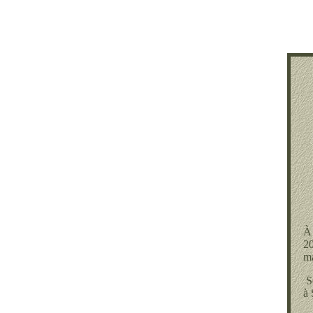
À 
20
ma
Se
à 