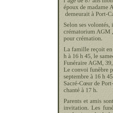
l’âge de 87 ans mon
époux de madame Alf
demeurait à Port-Ca
Selon ses volontés, i
crématorium AGM , 2
pour crémation.
La famille reçoit en
h à 16 h 45, le sam
Funéraire AGM, 39, 
Le convoi funèbre p
septembre à 16 h 45 
Sacré-Cœur de Port-
chanté à 17 h.
Parents et amis sont
invitation. Les fun