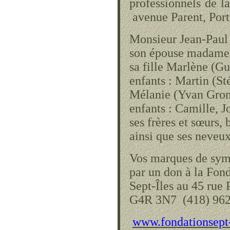
professionnels de 
avenue Parent, Port
Monsieur Jean-Paul 
son épouse madame 
sa fille Marlène (Guy
enfants : Martin (St
Mélanie (Yvan Grondi
enfants : Camille, J
ses frères et sœurs,
ainsi que ses neveux
Vos marques de symp
par un don à la Fon
Sept-Îles au 45 rue 
G4R 3N7 (418) 962
www.fondationsept-