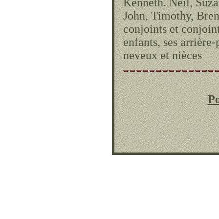
Kenneth. Neil, Suza
John, Timothy, Brend
conjoints et conjoint
enfants, ses arrière-
neveux et nièces
Po