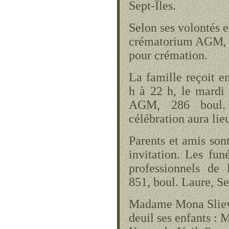
Sept-Îles.
Selon ses volontés e
crématorium AGM, 2
pour crémation.
La famille reçoit e
h à 22 h, le mardi
AGM, 286 boul. 
célébration aura li
Parents et amis sont
invitation. Les fun
professionnels de
851, boul. Laure, Se
Madame Mona Slieve
deuil ses enfants : 