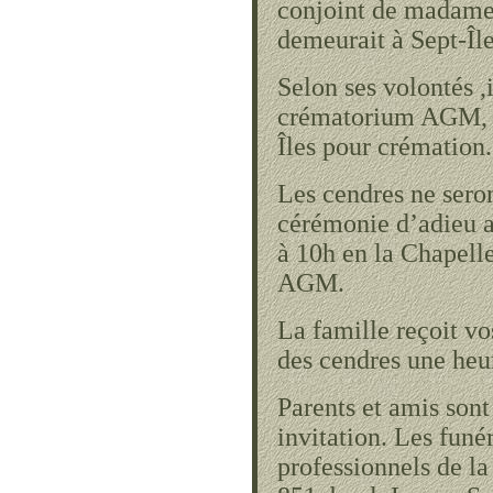
conjoint de madame
demeurait à Sept-Île
Selon ses volontés ,i
crématorium AGM, 2
Îles pour crémation.
Les cendres ne sero
cérémonie d’adieu a
à 10h en la Chapell
AGM.
La famille reçoit v
des cendres une heu
Parents et amis sont 
invitation. Les funé
professionnels de l