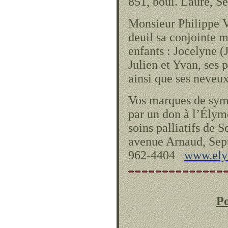
851, boul. Laure, Se
Monsieur Philippe Va
deuil sa conjointe
enfants : Jocelyne 
Julien et Yvan, ses 
ainsi que ses neveux
Vos marques de symp
par un don à l’Élym
soins palliatifs de S
avenue Arnaud, Sep
962-4404
www.ely
Po