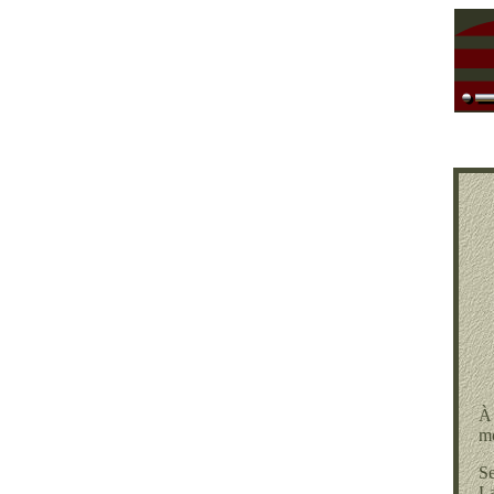
À 
mo
Se
La