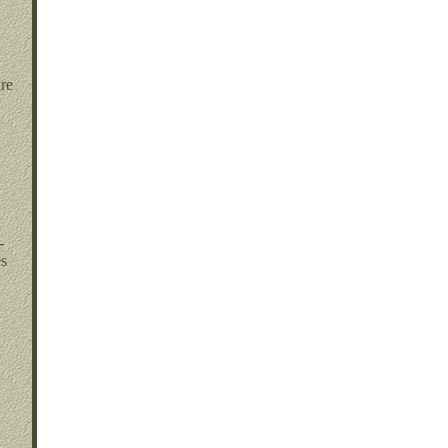
re
-
es