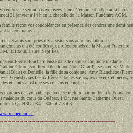
s cendres ne seront pas exposées. Une cérémonie d’adieu aura lieu le
medi 31 janvier à 14 h en la chapelle de la Maison Funéraire AGM.
 famille reçoit vos condoléances en présence des cendres une demi-heu
ant la cérémonie.
rents et amis sont priés d’y assister sans autre invitation. Les
rangements ont été confiés aux professionnels de la Maison Funéraire
M, 851,boul. Laure, Sept-Îles.
nsieur Pierre Bouchard laisse dans le deuil sa conjointe madame
raldine Girard, son frère Dieudonné (Julie Girard) , ses sœurs : Marie
aniel Blais) et Danielle, la fille de sa conjointe: Amy Blanchette (Pierre
ivier Genest) , ses beaux-frères et belles-sœurs, ses neveux et nièces, s
cles et tantes ainsi que ses cousins et cousines.
s marques de sympathie peuvent se traduire par un don à la Fondation
s maladies du cœur du Québec, 1434, rue Sainte-Catherine Ouest,
ontréal, Qc H3G 1R4 1 800 567-8563
ww.fmcoeur.qc.ca