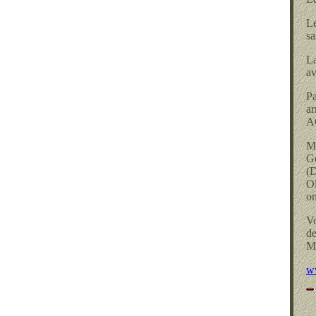
Le
sa
La
av
Pa
ar
AG
Mo
Gé
(D
Ol
on
Vo
de
M
w