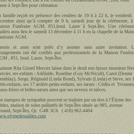
ure à Sept-Îles pour crémation.
 famille reçoit en présence des cendres de 19 h à 22 h, le vendredi
cembre ainsi qu’à compter de 9 h, samedi jour de la cérémonie, à
aison Funéraire AGM, 851,boul. Laure à Sept-Îles. Une cérémon
adieu aura lieu le samedi 13 décembre à 11 h en la chapelle de la Mai
unéraire AGM.
arents et amis sont priés d’y assister sans autre invitation. L
rangements ont été confiés aux professionnels de la Maison Funéra
M , 851, boul. Laure, Sept-Îles.
dame Rita Girard Mercier laisse dans le deuil son époux monsieur Hen
rcier, ses enfants : Adélaïde, Roseline (Guy McNicoll), Carol (Denise
emblay), Serge, Réginald (Linda Bond), Sylvain (Linda) et Steve, ses 
tits-enfants, ses 17 arrière-petits-enfants, ses sœurs : Cédéa et Yvonnera
aux-frères et belles-sœurs ainsi que ses neveux et nièces.
s marques de sympathie peuvent se traduire par un don à l’Élyme des
bles, maison de soins palliatifs de Sept-Îles située au 985, avenue
rnaud, Sept-Îles, Qc G4R 3C6 ( 418) 962-4404
ww.elymedessables.com