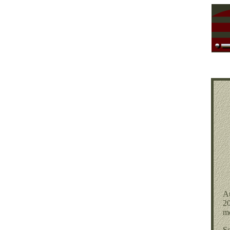
Au
20
mo
Se