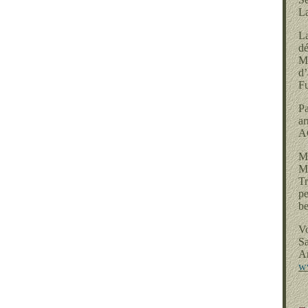
La
La
dé
M
d’
F
P
ar
AG
Ma
Me
Tr
pe
be
Vo
Sa
A
w