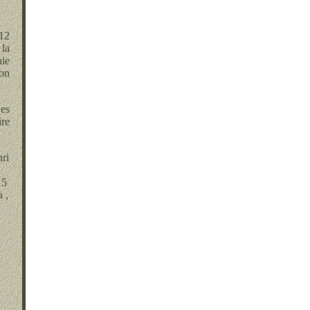
 12
 la
ie
son
es
ire
ri
15
 ,