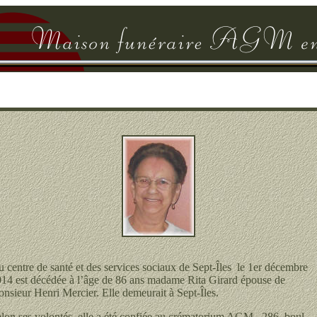
 centre de santé et des services sociaux de Sept-Îles le 1er décembre
14 est décédée à l’âge de 86 ans madame Rita Girard épouse de
nsieur Henri Mercier. Elle demeurait à Sept-Îles.
lon ses volontés, elle a été confiée au crématorium AGM , 286, boul.